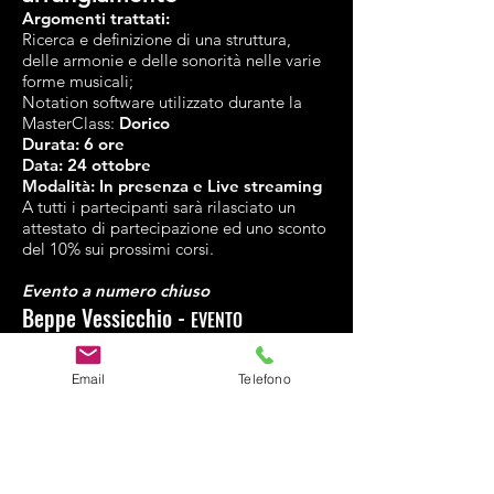
Argomenti trattati:
Ricerca e definizione di una struttura,
delle armonie e delle sonorità nelle varie
forme musicali;
Notation software utilizzato durante la
MasterClass:
Dorico
Durata: 6 ore
Data: 24 ottobre
Modalità: In presenza e Live streaming
A tutti i partecipanti sarà rilasciato un
attestato di partecipazione ed uno sconto
del 10% sui prossimi corsi.
Evento a numero chiuso
Beppe Vessicchio -
EVENTO
(IT)
CONCLUSO
Email
Telefono