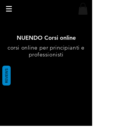
NUENDO Corsi online
corsi online per principianti e
professionisti
REVIEWS
Al momento non
abbiamo
prodotti da mostrare
qui.