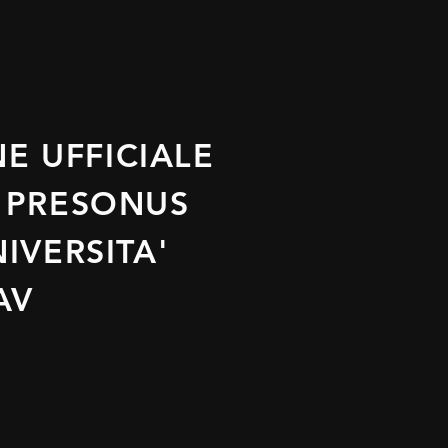
NE UFFICIALE
E
PRESONUS
IVERSITA'
AV