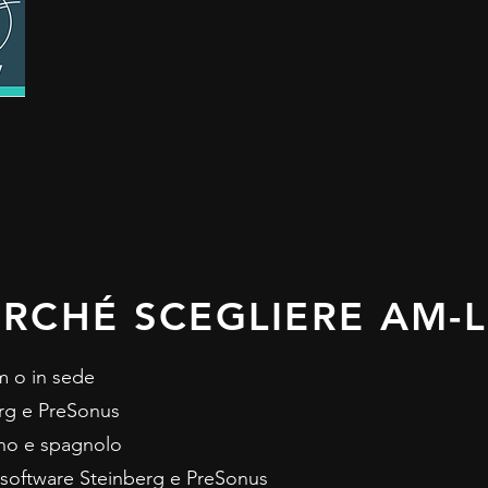
ERCHÉ SCEGLIERE AM-L
m o in sede
berg e PreSonus
iano e spagnolo
 software Steinberg e PreSonus