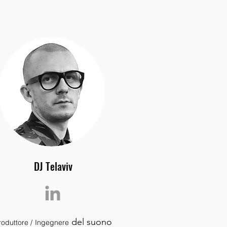
VIDEOCORSO - 6 ORE
DJ Telaviv
del suono
roduttore /
Ingegnere